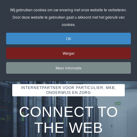
Wij gebruiken cookies om uw ervaring met onze website te verbeteren.
Door deze website te gebruiken gaat u akkoord met het gebruik van
cookies.
OK
Weiger
Meer informatie
INTERNETPARTNER VOOR PARTICULIER, MKB,
ONDERWIJS EN ZORG
CONNECT TO
INTERNETDIENSTE
HOSTING
THE WEB
Domeinen en nieuwe gTLD's | SSL-certificaten