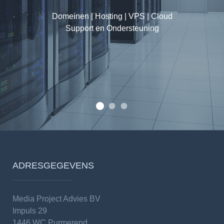
Shared Hosting | VPS | OpenStack Cloud Servers
Spamexperts | DNS
Diverse SLA mogelijkheden
Domeinen | Hosting | VPS | Cloud
Support en Ondersteuning
Internetpartner voor Particulier, 
Van eenvoudige shared hosting tot loa
Wij hebben alle extensies!
ADRESGEGEVENS
Media Project Advies BV
Impuls 29
1446 WC Purmerend