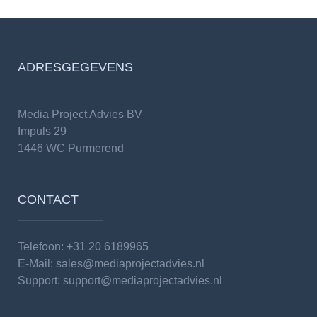
ADRESGEGEVENS
Media Project Advies BV
Impuls 29
1446 WC Purmerend
CONTACT
Telefoon: +31 20 6189965
E-Mail:
sales@mediaprojectadvies.nl
Support:
support@mediaprojectadvies.nl